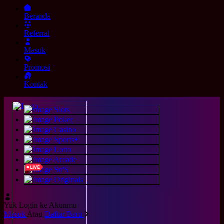
Beranda
Referral
Masuk
Promosi
Kontak
Slots
Poker
Casino
Sports+
Lotto
Arcade
Sn'S
Originals
Yuk Login ke Akunmu
Masuk
Atau
Daftar Baru