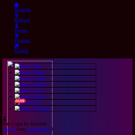
Beranda
Referral
Masuk
Promosi
Kontak
Slots
Poker
Casino
Sports+
Lotto
Arcade
Sn'S
Originals
Yuk Login ke Akunmu
Masuk
Atau
Daftar Baru