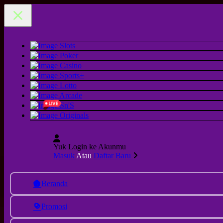
Slots
Poker
Casino
Sports+
Lotto
Arcade
Sn'S
Originals
Yuk Login ke Akunmu
Masuk
Atau
Daftar Baru
Beranda
Promosi