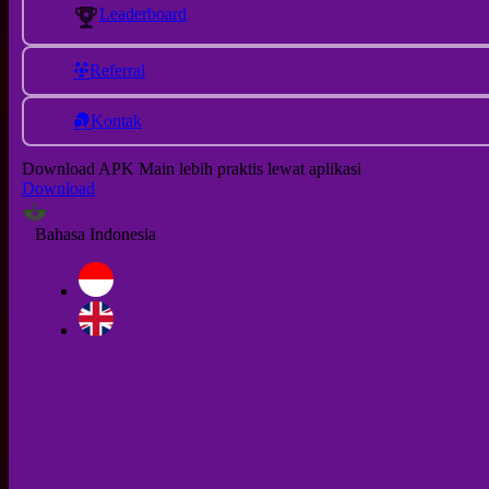
Leaderboard
Referral
Kontak
Download APK
Main lebih praktis lewat aplikasi
Download
Bahasa Indonesia