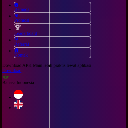
Beranda
Promosi
Leaderboard
Referral
Kontak
Download APK
Main lebih praktis lewat aplikasi
Download
Bahasa Indonesia