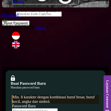
Kontak
Download APK
Main lebih praktis lewat aplikasi
Captcha
Download
Reset Password
Bahasa Indonesia
Sudah punya akun??
Masuk
Buat Password Baru
Masukan password baru
Min. 8 karakter dengan kombinasi huruf besar, huruf
kecil, angka dan simbol.
Password Baru