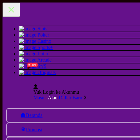
Slots
Poker
Casino
Sports+
Lotto
Arcade
Sn'S
Originals
Yuk Login ke Akunmu
Masuk
Atau
Daftar Baru
Beranda
Promosi