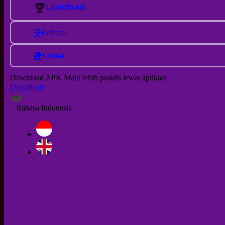
Leaderboard
Referral
Kontak
Download APK
Main lebih praktis lewat aplikasi
Download
Bahasa Indonesia